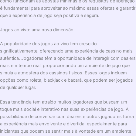
como funcionam as apostas mínimas e os requisitos de liberação
é fundamental para aproveitar ao máximo essas ofertas e garantir
que a experiência de jogo seja positiva e segura.
Jogos ao vivo: uma nova dimensão
A popularidade dos jogos ao vivo tem crescido
significativamente, oferecendo uma experiência de cassino mais
autêntica. Jogadores têm a oportunidade de interagir com dealers
reais em tempo real, proporcionando um ambiente de jogo que
simula a atmosfera dos cassinos físicos. Esses jogos incluem
opções como roleta, blackjack e bacará, que podem ser jogados
de qualquer lugar.
Essa tendência tem atraído muitos jogadores que buscam um
toque mais social e interativo nas suas experiências de jogo. A
possibilidade de conversar com dealers e outros jogadores torna
a experiência mais envolvente e divertida, especialmente para
iniciantes que podem se sentir mais à vontade em um ambiente