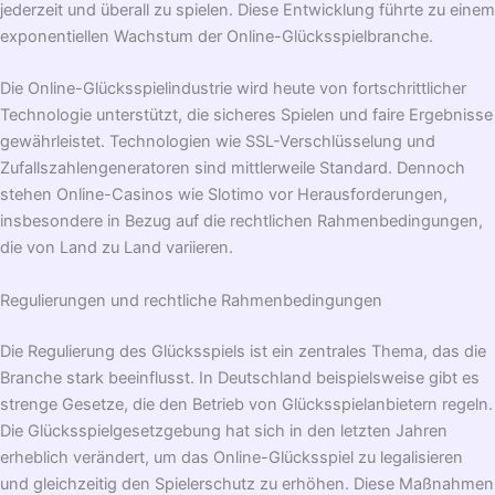
jederzeit und überall zu spielen. Diese Entwicklung führte zu einem
exponentiellen Wachstum der Online-Glücksspielbranche.
Die Online-Glücksspielindustrie wird heute von fortschrittlicher
Technologie unterstützt, die sicheres Spielen und faire Ergebnisse
gewährleistet. Technologien wie SSL-Verschlüsselung und
Zufallszahlengeneratoren sind mittlerweile Standard. Dennoch
stehen Online-Casinos wie Slotimo vor Herausforderungen,
insbesondere in Bezug auf die rechtlichen Rahmenbedingungen,
die von Land zu Land variieren.
Regulierungen und rechtliche Rahmenbedingungen
Die Regulierung des Glücksspiels ist ein zentrales Thema, das die
Branche stark beeinflusst. In Deutschland beispielsweise gibt es
strenge Gesetze, die den Betrieb von Glücksspielanbietern regeln.
Die Glücksspielgesetzgebung hat sich in den letzten Jahren
erheblich verändert, um das Online-Glücksspiel zu legalisieren
und gleichzeitig den Spielerschutz zu erhöhen. Diese Maßnahmen