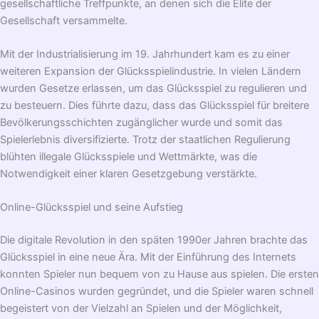
gesellschaftliche Treffpunkte, an denen sich die Elite der
Gesellschaft versammelte.
Mit der Industrialisierung im 19. Jahrhundert kam es zu einer
weiteren Expansion der Glücksspielindustrie. In vielen Ländern
wurden Gesetze erlassen, um das Glücksspiel zu regulieren und
zu besteuern. Dies führte dazu, dass das Glücksspiel für breitere
Bevölkerungsschichten zugänglicher wurde und somit das
Spielerlebnis diversifizierte. Trotz der staatlichen Regulierung
blühten illegale Glücksspiele und Wettmärkte, was die
Notwendigkeit einer klaren Gesetzgebung verstärkte.
Online-Glücksspiel und seine Aufstieg
Die digitale Revolution in den späten 1990er Jahren brachte das
Glücksspiel in eine neue Ära. Mit der Einführung des Internets
konnten Spieler nun bequem von zu Hause aus spielen. Die ersten
Online-Casinos wurden gegründet, und die Spieler waren schnell
begeistert von der Vielzahl an Spielen und der Möglichkeit,