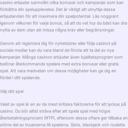
casino erbjuder sannolikt olika bonusar och kampanjer som kan
förbättra din spelupplevelse. Det är viktigt att utnyttja dessa
erbjudanden för att maximera din spelpotential. Läs noggrant
igenom villkoren för varje bonus, så att du vet hur du bäst kan dra
nytta av dem utan att missa några krav eller begränsningar.
Genom att registrera dig för nyhetsbrev eller följa casinot på
sociala medier kan du vara bland de första att ta del av nya
kampanjer. Många casinon erbjuder även lojalitetsprogram som
belönar återkommande spelare med extra bonusar eller gratis
spel. Att vara medveten om dessa möjligheter kan ge dig en
fördel i ditt spelande.
Välj rätt spel
Valet av spel är en av de mest kritiska faktorerna för att lyckas på
casino. Du bör alltid sträva efter att spela spel med högre
återbetalningsprocent (RTP), eftersom dessa oftare ger tillbaka en
större del av insatserna till spelarna. Slots, blackjack och roulette