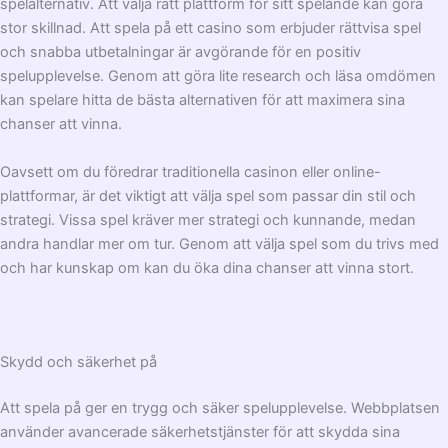
spelalternativ. Att välja rätt plattform för sitt spelande kan göra
stor skillnad. Att spela på ett casino som erbjuder rättvisa spel
och snabba utbetalningar är avgörande för en positiv
spelupplevelse. Genom att göra lite research och läsa omdömen
kan spelare hitta de bästa alternativen för att maximera sina
chanser att vinna.
Oavsett om du föredrar traditionella casinon eller online-
plattformar, är det viktigt att välja spel som passar din stil och
strategi. Vissa spel kräver mer strategi och kunnande, medan
andra handlar mer om tur. Genom att välja spel som du trivs med
och har kunskap om kan du öka dina chanser att vinna stort.
Skydd och säkerhet på
Att spela på ger en trygg och säker spelupplevelse. Webbplatsen
använder avancerade säkerhetstjänster för att skydda sina