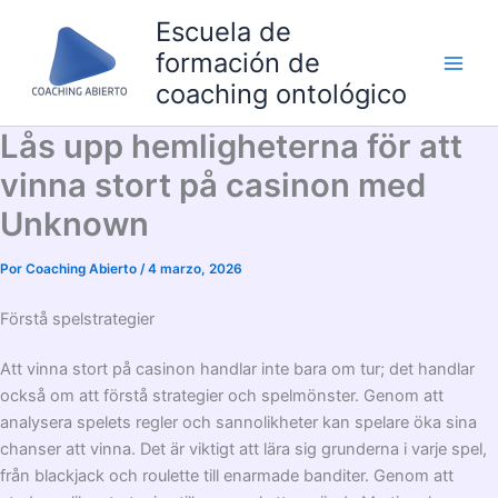
Ir
Escuela de
al
formación de
contenido
coaching ontológico
Lås upp hemligheterna för att
vinna stort på casinon med
Unknown
Por
Coaching Abierto
/
4 marzo, 2026
Förstå spelstrategier
Att vinna stort på casinon handlar inte bara om tur; det handlar
också om att förstå strategier och spelmönster. Genom att
analysera spelets regler och sannolikheter kan spelare öka sina
chanser att vinna. Det är viktigt att lära sig grunderna i varje spel,
från blackjack och roulette till enarmade banditer. Genom att