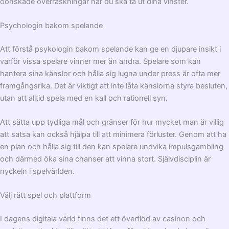
oönskade överraskningar när du ska ta ut dina vinster.
Psychologin bakom spelande
Att förstå psykologin bakom spelande kan ge en djupare insikt i
varför vissa spelare vinner mer än andra. Spelare som kan
hantera sina känslor och hålla sig lugna under press är ofta mer
framgångsrika. Det är viktigt att inte låta känslorna styra besluten,
utan att alltid spela med en kall och rationell syn.
Att sätta upp tydliga mål och gränser för hur mycket man är villig
att satsa kan också hjälpa till att minimera förluster. Genom att ha
en plan och hålla sig till den kan spelare undvika impulsgambling
och därmed öka sina chanser att vinna stort. Självdisciplin är
nyckeln i spelvärlden.
Välj rätt spel och plattform
I dagens digitala värld finns det ett överflöd av casinon och