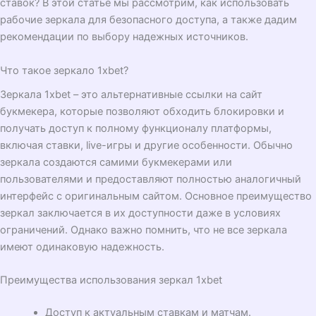
ставок? В этой статье мы рассмотрим, как использовать
рабочие зеркала для безопасного доступа, а также дадим
рекомендации по выбору надежных источников.
Что такое зеркало 1xbet?
Зеркала 1xbet – это альтернативные ссылки на сайт
букмекера, которые позволяют обходить блокировки и
получать доступ к полному функционалу платформы,
включая ставки, live-игры и другие особенности. Обычно
зеркала создаются самими букмекерами или
пользователями и предоставляют полностью аналогичный
интерфейс с оригинальным сайтом. Основное преимущество
зеркал заключается в их доступности даже в условиях
ограничений. Однако важно помнить, что не все зеркала
имеют одинаковую надежность.
Преимущества использования зеркал 1xbet
Доступ к актуальным ставкам и матчам.