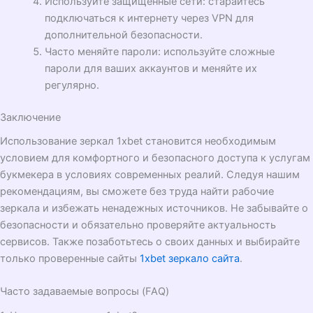
Используйте защищенные сети: старайтесь
подключаться к интернету через VPN для
дополнительной безопасности.
Часто меняйте пароли: используйте сложные
пароли для ваших аккаунтов и меняйте их
регулярно.
Заключение
Использование зеркал 1xbet становится необходимым
условием для комфортного и безопасного доступа к услугам
букмекера в условиях современных реалий. Следуя нашим
рекомендациям, вы сможете без труда найти рабочие
зеркала и избежать ненадежных источников. Не забывайте о
безопасности и обязательно проверяйте актуальность
сервисов. Также позаботьтесь о своих данных и выбирайте
только проверенные сайты
1xbet зеркало сайта
.
Часто задаваемые вопросы (FAQ)