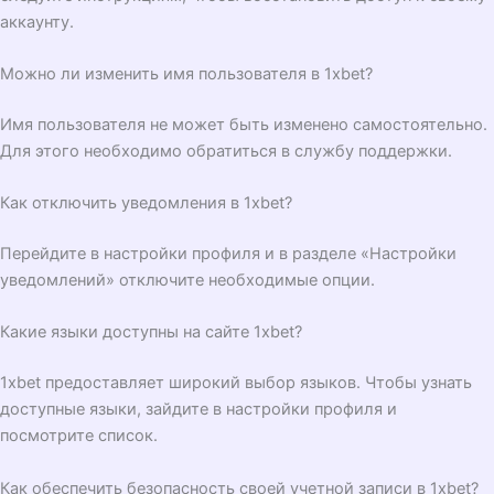
аккаунту.
Можно ли изменить имя пользователя в 1xbet?
Имя пользователя не может быть изменено самостоятельно.
Для этого необходимо обратиться в службу поддержки.
Как отключить уведомления в 1xbet?
Перейдите в настройки профиля и в разделе «Настройки
уведомлений» отключите необходимые опции.
Какие языки доступны на сайте 1xbet?
1xbet предоставляет широкий выбор языков. Чтобы узнать
доступные языки, зайдите в настройки профиля и
посмотрите список.
Как обеспечить безопасность своей учетной записи в 1xbet?