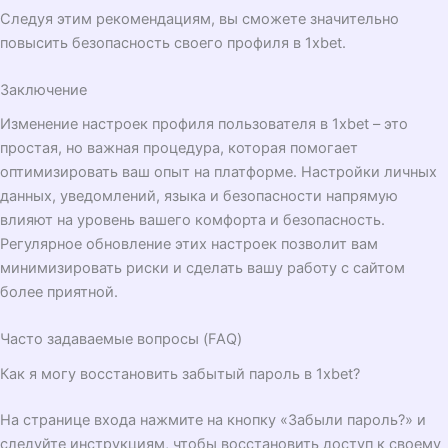
Следуя этим рекомендациям, вы сможете значительно
повысить безопасность своего профиля в 1xbet.
Заключение
Изменение настроек профиля пользователя в 1xbet – это
простая, но важная процедура, которая помогает
оптимизировать ваш опыт на платформе. Настройки личных
данных, уведомлений, языка и безопасности напрямую
влияют на уровень вашего комфорта и безопасность.
Регулярное обновление этих настроек позволит вам
минимизировать риски и сделать вашу работу с сайтом
более приятной.
Часто задаваемые вопросы (FAQ)
Как я могу восстановить забытый пароль в 1xbet?
На странице входа нажмите на кнопку «Забыли пароль?» и
следуйте инструкциям, чтобы восстановить доступ к своему