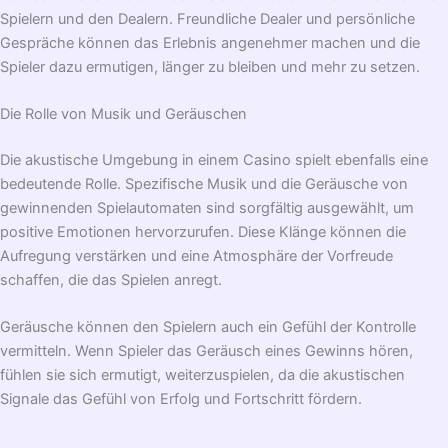
Spielern und den Dealern. Freundliche Dealer und persönliche
Gespräche können das Erlebnis angenehmer machen und die
Spieler dazu ermutigen, länger zu bleiben und mehr zu setzen.
Die Rolle von Musik und Geräuschen
Die akustische Umgebung in einem Casino spielt ebenfalls eine
bedeutende Rolle. Spezifische Musik und die Geräusche von
gewinnenden Spielautomaten sind sorgfältig ausgewählt, um
positive Emotionen hervorzurufen. Diese Klänge können die
Aufregung verstärken und eine Atmosphäre der Vorfreude
schaffen, die das Spielen anregt.
Geräusche können den Spielern auch ein Gefühl der Kontrolle
vermitteln. Wenn Spieler das Geräusch eines Gewinns hören,
fühlen sie sich ermutigt, weiterzuspielen, da die akustischen
Signale das Gefühl von Erfolg und Fortschritt fördern.