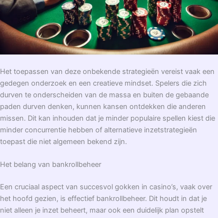
Het toepassen van deze onbekende strategieën vereist vaak een
gedegen onderzoek en een creatieve mindset. Spelers die zich
durven te onderscheiden van de massa en buiten de gebaande
paden durven denken, kunnen kansen ontdekken die anderen
missen. Dit kan inhouden dat je minder populaire spellen kiest die
minder concurrentie hebben of alternatieve inzetstrategieën
toepast die niet algemeen bekend zijn.
Het belang van bankrollbeheer
Een cruciaal aspect van succesvol gokken in casino’s, vaak over
het hoofd gezien, is effectief bankrollbeheer. Dit houdt in dat je
niet alleen je inzet beheert, maar ook een duidelijk plan opstelt