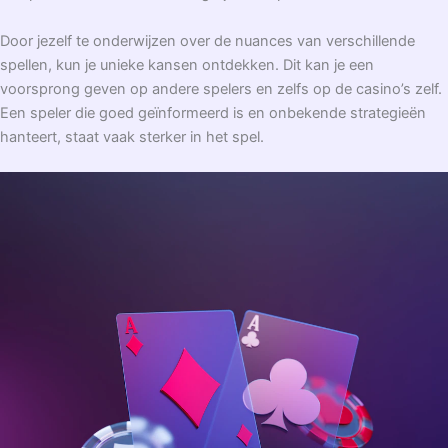
Door jezelf te onderwijzen over de nuances van verschillende
spellen, kun je unieke kansen ontdekken. Dit kan je een
voorsprong geven op andere spelers en zelfs op de casino’s zelf.
Een speler die goed geïnformeerd is en onbekende strategieën
hanteert, staat vaak sterker in het spel.