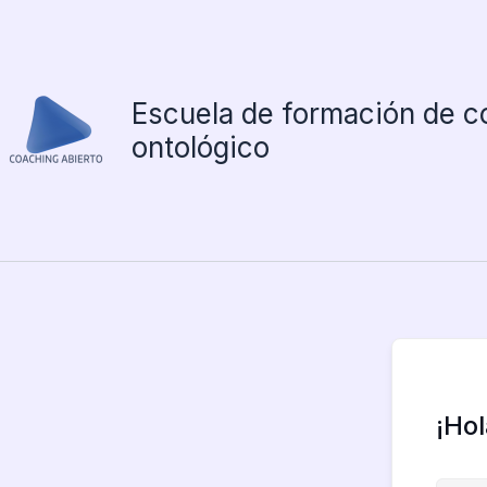
Ir
al
contenido
Escuela de formación de c
ontológico
¡Ho