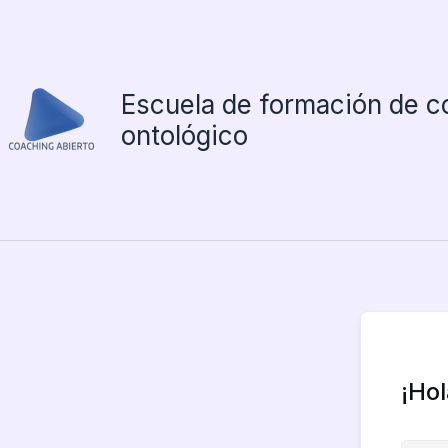
Ir
al
contenido
Escuela de formación de c
ontológico
¡Ho