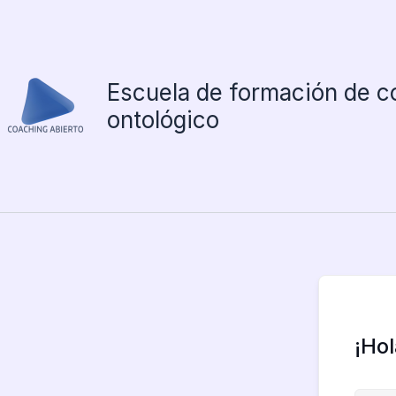
Ir
al
contenido
Escuela de formación de c
ontológico
¡Ho