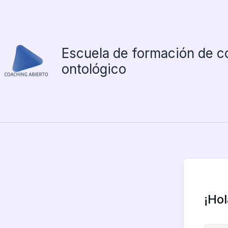
Ir
al
contenido
Escuela de formación de c
ontológico
¡Ho