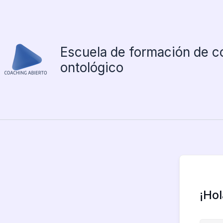
Ir
al
contenido
Escuela de formación de c
ontológico
¡Ho