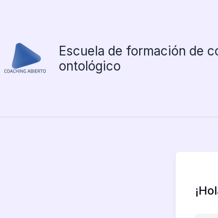
Ir
al
contenido
Escuela de formación de c
ontológico
¡Ho