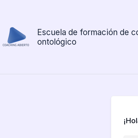
Ir
al
contenido
Escuela de formación de c
ontológico
¡Ho