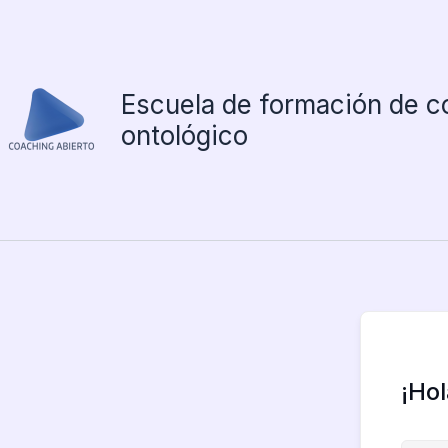
Ir
al
contenido
Escuela de formación de c
ontológico
¡Ho