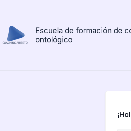
Ir
al
contenido
Escuela de formación de c
ontológico
¡Ho