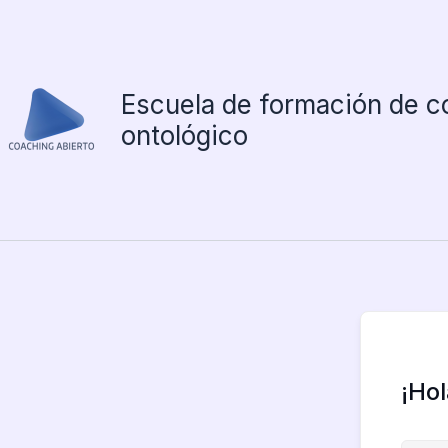
Ir
al
contenido
Escuela de formación de c
ontológico
¡Ho