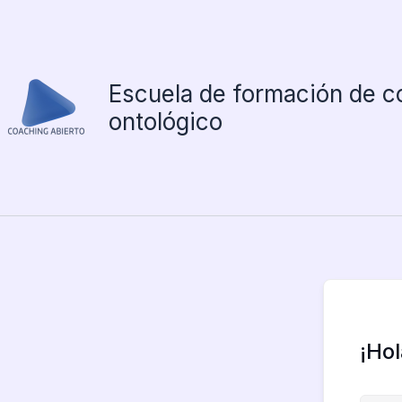
Ir
al
contenido
Escuela de formación de c
ontológico
¡Ho