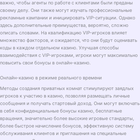
важно, чтобы агенты по работе с клиентами были преданы
своему делу. Они также могут изучать профессиональные
рекламные кампании и инициировать VIP-ситуации. Однако
здесь дополнительные преимущества, вероятно, сложно
описать словами. На квалификацию VIP-игроков влияет
множество факторов, и ожидается, что они будут оценивать
коды в каждом отдельном казино. Улучшая способы
взаимодействия с VIP-игроками, игроки могут максимально
повысить свои бонусы в онлайн-казино.
Онлайн-казино в режиме реального времени
Методы создания приватных комнат стимулируют заядлых
игроков к участию в казино, позволяя размещать личные
сообщения и получать стартовый доход. Они могут включать
в себя конфиденциальные бонусы казино, бесплатные
вращения, значительно более высокие игровые стандарты,
более быстрое начисление бонусов, эффективную систему
обслуживания клиентов и приглашения на специальные