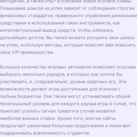
методично, а также опыт в освоении новой игровой схемы.
Повышение шансов на успех зависит от соблюдения строгих
финансовых стандартов, правильного управления денежными
средствами и использования таких инструментов, как
интеллектуальный вывод средств, чтобы избежать
дальнейших долгов. Вы также можете улучшить свои шансы
на успех, используя методы, которые позволят вам повысить
свои VIP-преимущества.
Большое количество игровых автоматов позволяют игрокам
выбирать несколько раундов, в которых они хотели бы
участвовать, и, следовательно, уровни азартных игр. Эти
возможности делают игры доступными для игроков с
любым бюджетом. Они также могут устанавливать общий
проигрышный уровень для каждого раунда игры в гольф, что
помогает усилить сигнал тревоги в случае нехватки
наиболее важных ставок. Кроме того, многие сайты
предлагают различные бонусные предложения и помогают
поддерживать вовлеченность студентов.