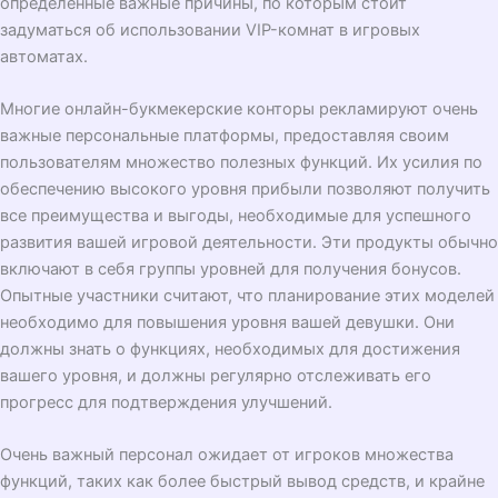
определенные важные причины, по которым стоит
задуматься об использовании VIP-комнат в игровых
автоматах.
Многие онлайн-букмекерские конторы рекламируют очень
важные персональные платформы, предоставляя своим
пользователям множество полезных функций. Их усилия по
обеспечению высокого уровня прибыли позволяют получить
все преимущества и выгоды, необходимые для успешного
развития вашей игровой деятельности. Эти продукты обычно
включают в себя группы уровней для получения бонусов.
Опытные участники считают, что планирование этих моделей
необходимо для повышения уровня вашей девушки. Они
должны знать о функциях, необходимых для достижения
вашего уровня, и должны регулярно отслеживать его
прогресс для подтверждения улучшений.
Очень важный персонал ожидает от игроков множества
функций, таких как более быстрый вывод средств, и крайне