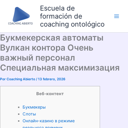
Ir
Escuela de
al
formación de
contenido
coaching ontológico
Букмекерская автоматы
Вулкан контора Очень
важный персонал
Специальная максимизация
Por
Coaching Abierto
/
13 febrero, 2026
Веб-контент
Букмекеры
Слоты
Онлайн-казино в режиме
реального времени