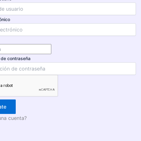
ónico
 de contraseña
ate
una cuenta?