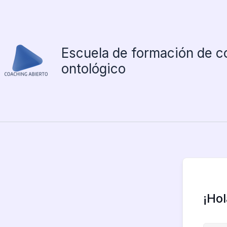
Ir
al
contenido
Escuela de formación de c
ontológico
¡Ho